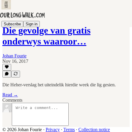
Subscribe
Sign in
Die gevolge van gratis
onderwys waaroor…
Johan Fourie
Nov 16, 2017
Die Heher-verslag het uiteindelik hierdie week die lig gesien.
Read →
Comments
© 2026 Johan Fourie
·
Privacy
∙
Terms
∙
Collection notice