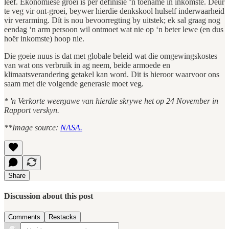
leef. Ekonomiese groei is per definisie ‘n toename in inkomste. Deur
te veg vir ont-groei, beywer hierdie denkskool hulself inderwaarheid
vir verarming. Dít is nou bevoorregting by uitstek; ek sal graag nog
eendag ‘n arm persoon wil ontmoet wat nie op ‘n beter lewe (en dus
hoër inkomste) hoop nie.
Die goeie nuus is dat met globale beleid wat die omgewingskostes
van wat ons verbruik in ag neem, beide armoede en
klimaatsverandering getakel kan word. Dit is hieroor waarvoor ons
saam met die volgende generasie moet veg.
* 'n Verkorte weergawe van hierdie skrywe het op 24 November in
Rapport verskyn.
**Image source:
NASA.
Share
Discussion about this post
Comments
Restacks