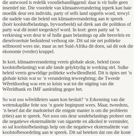
die antwoord is redelik voordiehandliggend: daar is vir hulle geen
insentief nie. Die voordele van klimaatsverandering inperk kan baie
moeilik deur een individu, party of selfs land opgeëis word, terwyl
die nadele van die beleid om klimaatsverandering aan te spreek
(hoër koolstofbelastings, byvoorbeeld) sal direk aan die politikus of
party wat dit instel toegeskryf word. In kort: geen party sal ‘n
verkiesing wen deur te sê hulle gaan belastings op alle beesvleis en
dieselvoertuie beduidend verhoog nie. Dit sal nie net politieke
selfmoord wees nie, maar as net Suid-Afrika dit doen, sal dit ook die
ekonomie (verder) kruppel.
In kort, klimaatsverandering vereis globale aksie, beleid (soos
koolstofbelasting) wat alle lande gelyktydig in werking stel. Sulke
beleid vereis geweldige politieke welwillendheid. Dit is tipies net ‘n
globale krisis wat so ‘n verandering teweegbring; die Tweede
Wêreldoorlog was een so krisis wat tot die stigting van die
Wêreldbank en IMF aanleiding gegee het.
So wat sou wêreldleiers saam kon besluit? ‘n Erkenning van die
wetenskaplike feite sou ‘n goeie beginpunt wees. Maar, tweedens,
‘n besef dat die markstelsel die enigste manier is om die probleem
(eties) aan te spreek. Net soos ons deur sondebelastings probeer om
die negatiewe eksternaliteite van sigarette en alkohol te verminder,
so sal koolstofbelastings help om die negatiewe eksternaliteite van
koolstofbesoedeling aan te spreek. Dit sal beteken dat ons die koste