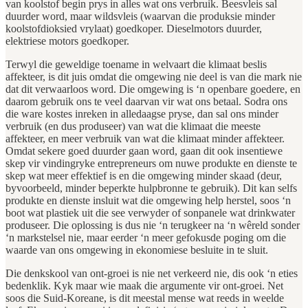
van koolstof begin prys in alles wat ons verbruik. Beesvleis sal
duurder word, maar wildsvleis (waarvan die produksie minder
koolstofdioksied vrylaat) goedkoper. Dieselmotors duurder,
elektriese motors goedkoper.
Terwyl die geweldige toename in welvaart die klimaat beslis
affekteer, is dit juis omdat die omgewing nie deel is van die mark nie
dat dit verwaarloos word. Die omgewing is ‘n openbare goedere, en
daarom gebruik ons te veel daarvan vir wat ons betaal. Sodra ons
die ware kostes inreken in alledaagse pryse, dan sal ons minder
verbruik (en dus produseer) van wat die klimaat die meeste
affekteer, en meer verbruik van wat die klimaat minder affekteer.
Omdat sekere goed duurder gaan word, gaan dit ook insentiewe
skep vir vindingryke entrepreneurs om nuwe produkte en dienste te
skep wat meer effektief is en die omgewing minder skaad (deur,
byvoorbeeld, minder beperkte hulpbronne te gebruik). Dit kan selfs
produkte en dienste insluit wat die omgewing help herstel, soos ‘n
boot wat plastiek uit die see verwyder of sonpanele wat drinkwater
produseer. Die oplossing is dus nie ‘n terugkeer na ‘n wêreld sonder
‘n markstelsel nie, maar eerder ‘n meer gefokusde poging om die
waarde van ons omgewing in ekonomiese besluite in te sluit.
Die denkskool van ont-groei is nie net verkeerd nie, dis ook ‘n eties
bedenklik. Kyk maar wie maak die argumente vir ont-groei. Net
soos die Suid-Koreane, is dit meestal mense wat reeds in weelde