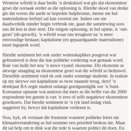
Westerse wêreld is daar beslis ‘n denkskool wat glo dat ekonomiese
groei die oorsaak eerder as die oplossing is. Hierdie skool van denke
glo dat weens die aarde se beperkte hulpbronne, mense nie hul
materialistiese leefstyl sal kan voortsit nie. Indien ons nie
daadwerklik minder begin verbruik nie, gaan die samelewing soos
ons dit ken in duie stort. Die enigste oplossing, in hul opinie, is ‘ont-
groei’ (de-growth), ‘n wêreld waar ons terugkeer na ‘n meer
eenvoudige bestaan; kapitalisme (en gepaardgaande materialisme)
moet ingeperk word.
Hierdie sentiment het ook onder wetenskaplikes posgevat wat
gefrustreerd is deur die trae politieke vordering wat gemaak word.
Baie van hulle het nou ‘n nuwe vyand: ekonome. Dis ekonome se
alewige smagting na ekonomiese groei wat die wêreld so beduiwel.
Dieselfde sentiment vind ek ook onder sommige studente. In reaksie
op my skrywe oor kapitalisme so twee maande terug, skryf ‘n
derdejaar BA-regte student onlangs goedgunstiglik oor ‘n Suid-
Koreaanse opname wat aantoon dat meer as die helfte van die 2000
respondente ten gunste is van ‘n zero of selfs negatiewe ekonomiese
groeikoers. Dat hierdie sentiment in ‘n ryk land inslag vind,
suggereer hy, bewys dat kapitalisme verdoem is.
Nou, kyk, ek verstaan die frustrasie wanneer politieke leiers nie
klimaatsverandering as hul nommer een prioriteit beskou nie. Maar
dit sal help om te dink wat die rede is waarom politici dit doen. En