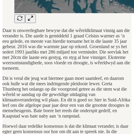
Daar is onweerlegbare bewyse dat die wêreldklimaat vinnig aan die
verander is. Die aarde is gemiddeld 1 graad Celsius warmer as ‘n
eeu gelede, en meeste van hierdie toename het in die laaste 35 jaar
gebeur. 2016 was die warmste jaar op rekord. Groenland se ys het
sedert 1993 jaarliks met 286 miljard ton verminder. Die seevlak het
met 20cm die laaste eeu gestyg, en styg al hoe vinniger. Ekstreme
weersomstandighede, soos vloede en droogte, is wêreldwyd aan die
toeneem.
Dit is veral die jeug wat hiermee gaan moet saamleef, en daarom
ook hulle wat die mees indringende pleidooie lewer. Greta
Thunberg het onlangs op die voorgrond getree as die stem wat die
wêreld se aandag op die geweldige uitdaging van
klimaatsverandering wil plaas. En dit is goed so: hier in Suid-Afrika
leef ons die afgelope paar jaar deur een van die grootste droogtes in
menseheugenis. Baie boere het reeds die onderspit gedelf, en
Kaapstad was baie naby aan ‘n rampstad.
Hoewel daar redelike konsensus is dat die klimaat verander, is daar
egter geen konsensus oor hoe om dit aan te spreek nie. In die