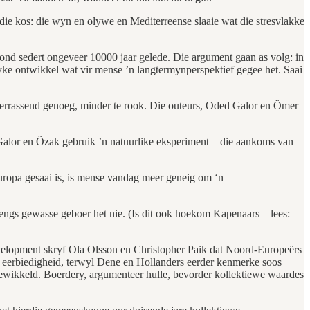
s die kos: die wyn en olywe en Mediterreense slaaie wat die stresvlakke
ond sedert ongeveer 10000 jaar gelede. Die argument gaan as volg: in
yke ontwikkel wat vir mense ’n langtermynperspektief gegee het. Saai
verrassend genoeg, minder te rook. Die outeurs, Oded Galor en Ömer
? Galor en Özak gebruik ’n natuurlike eksperiment – die aankoms van
Europa gesaai is, is mense vandag meer geneig om ‘n
brengs gewasse geboer het nie. (Is dit ook hoekom Kapenaars – lees:
Development skryf Ola Olsson en Christopher Paik dat Noord-Europeërs
en eerbiedigheid, terwyl Dene en Hollanders eerder kenmerke soos
ngewikkeld. Boerdery, argumenteer hulle, bevorder kollektiewe waardes