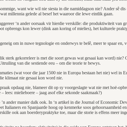
 sê sommige, want wie wil nie siesta in die namiddagson nie? Ander sê di
wat millennia gelede al besef het waaroor die lewe eintlik gaan.
reer ‘n ander oorsaak vir hierdie verskille: die produktiwiteit van gr
t opbrengs kon lewer (dink aan koring of mielies), het kulturele prakt
geneig om in nuwe tegnologie en onderwys te belê, meer te spaar en, 
rlik sterk gekorreleer is met die soort gewas wat gesaai kan word) nie
ruiling van die sestiende eeu – om die teorie te bewys.
amaties (wat voor die jaar 1500 nie in Europa bestaan het nie) wel in 
ie klimaat nie gesaai kon word nie.
 afspraak opdaag nie, blameer dit op sy voorgeslagte wat nie met hoë-op
e – lees: mielieboere – jaag asof elke sekonde saakmaak?)
p ’n ander manier dalk ook. In ‘n artikel in die Journal of Economic 
e meet Italianers en Spanjaarde hoog op kenmerke soos gehoorsaamheid 
rskille ook aan boerderypraktyke toe, maar die storie is effens meer i