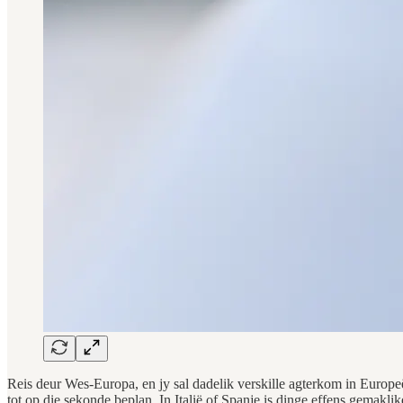
Reis deur Wes-Europa, en jy sal dadelik verskille agterkom in Europe
tot op die sekonde beplan. In Italië of Spanje is dinge effens gemaklik