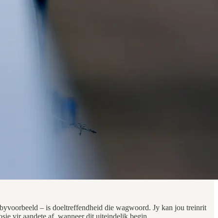
yvoorbeeld – is doeltreffendheid die wagwoord. Jy kan jou treinrit
sie vir aandete af, wanneer dit uiteindelik begin.