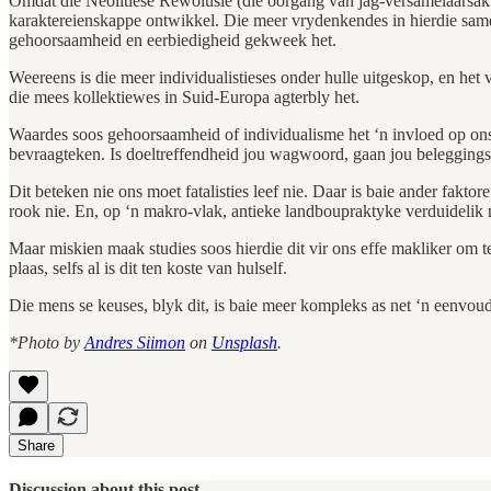
Omdat die Neolitiese Rewolusie (die oorgang van jag-versamelaarsakti
karaktereienskappe ontwikkel. Die meer vrydenkendes in hierdie sam
gehoorsaamheid en eerbiedigheid gekweek het.
Weereens is die meer individualistieses onder hulle uitgeskop, en het
die mees kollektiewes in Suid-Europa agterbly het.
Waardes soos gehoorsaamheid of individualisme het ‘n invloed op ons g
bevraagteken. Is doeltreffendheid jou wagwoord, gaan jou beleggings
Dit beteken nie ons moet fatalisties leef nie. Daar is baie ander fakto
rook nie. En, op ‘n makro-vlak, antieke landboupraktyke verduidelik
Maar miskien maak studies soos hierdie dit vir ons effe makliker om 
plaas, selfs al is dit ten koste van hulself.
Die mens se keuses, blyk dit, is baie meer kompleks as net ‘n eenvoud
*Photo by
Andres Siimon
on
Unsplash
.
Share
Discussion about this post