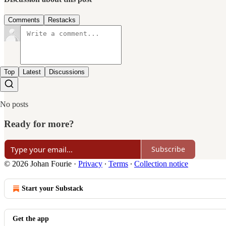
Comments
Restacks
Top
Latest
Discussions
No posts
Ready for more?
Subscribe
© 2026 Johan Fourie
·
Privacy
∙
Terms
∙
Collection notice
Start your Substack
Get the app