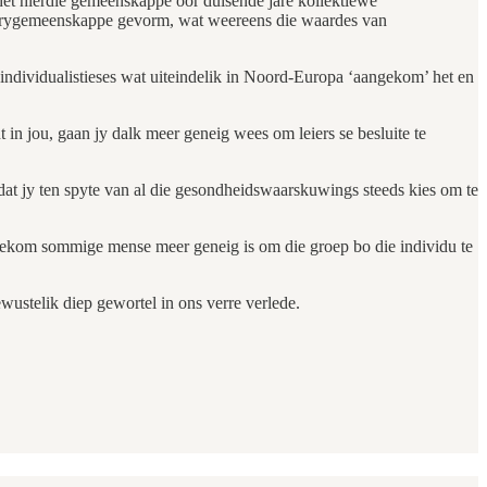
 het hierdie gemeenskappe oor duisende jare kollektiewe
rderygemeenskappe gevorm, wat weereens die waardes van
 individualistieses wat uiteindelik in Noord-Europa ‘aangekom’ het en
in jou, gaan jy dalk meer geneig wees om leiers se besluite te
it dat jy ten spyte van al die gesondheidswaarskuwings steeds kies om te
f hoekom sommige mense meer geneig is om die groep bo die individu te
wustelik diep gewortel in ons verre verlede.