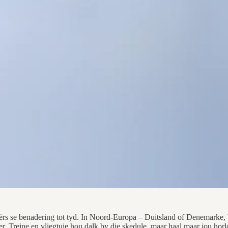
ërs se benadering tot tyd. In Noord-Europa – Duitsland of Denemarke, b
er. Treine en vliegtuie hou dalk by die skedule, maar haal maar jou horlo