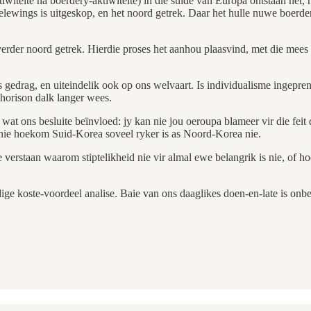
witeite na boerdery-aktiwiteite) in die suide van Europa ontstaan het,
elewings is uitgeskop, en het noord getrek. Daar het hulle nuwe boe
 verder noord getrek. Hierdie proses het aanhou plaasvind, met die mees
edrag, en uiteindelik ook op ons welvaart. Is individualisme ingeprent 
horison dalk langer wees.
re wat ons besluite beïnvloed: jy kan nie jou oeroupa blameer vir die fe
 nie hoekom Suid-Korea soveel ryker is as Noord-Korea nie.
te verstaan waarom stiptelikheid nie vir almal ewe belangrik is nie, o
ige koste-voordeel analise. Baie van ons daaglikes doen-en-late is onbe