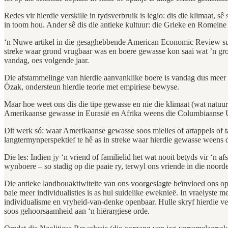
Redes vir hierdie verskille in tydsverbruik is legio: dis die klimaat,
in toom hou. Ander sê dis die antieke kultuur: die Grieke en Romeine 
‘n Nuwe artikel in die gesaghebbende American Economic Review sugge
streke waar grond vrugbaar was en boere gewasse kon saai wat ’n groo
vandag, oes volgende jaar.
Die afstammelinge van hierdie aanvanklike boere is vandag dus meer 
Özak, ondersteun hierdie teorie met empiriese bewyse.
Maar hoe weet ons dis die tipe gewasse en nie die klimaat (wat natuu
Amerikaanse gewasse in Eurasië en Afrika weens die Columbiaanse Uit
Dit werk só: waar Amerikaanse gewasse soos mielies of artappels of t
langtermynperspektief te hê as in streke waar hierdie gewasse weens d
Die les: Indien jy ‘n vriend of familielid het wat nooit betyds vir ‘n
wynboere – so stadig op die paaie ry, terwyl ons vriende in die noord
Die antieke landbouaktiwiteite van ons voorgeslagte beïnvloed ons o
baie meer individualisties is as hul suidelike eweknieë. In vraelyst
individualisme en vryheid-van-denke openbaar. Hulle skryf hierdie ve
soos gehoorsaamheid aan ‘n hiërargiese orde.